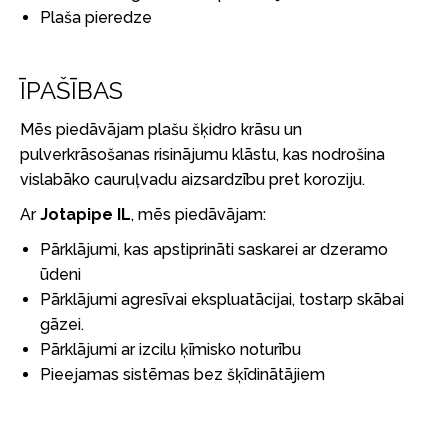
Plaša pieredze
ĪPAŠĪBAS
Mēs piedāvājam plašu šķidro krāsu un
pulverkrāsošanas risinājumu klāstu, kas nodrošina
vislabāko cauruļvadu aizsardzību pret koroziju.
Ar
Jotapipe IL
, mēs piedāvājam:
Pārklājumi, kas apstiprināti saskarei ar dzeramo
ūdeni
Pārklājumi agresīvai ekspluatācijai, tostarp skābai
gāzei.
Pārklājumi ar izcilu ķīmisko noturību
Pieejamas sistēmas bez šķīdinātājiem