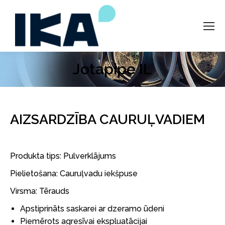
Jotapipe IL
AIZSARDZĪBA CAURUĻVADIEM
Produkta tips: Pulverklājums
Pielietošana: Cauruļvadu iekšpuse
Virsma: Tērauds
Apstiprināts saskarei ar dzeramo ūdeni
Piemērots agresīvai ekspluatācijai