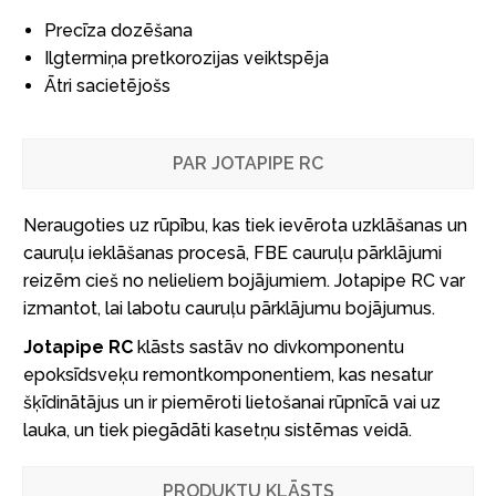
Precīza dozēšana
Ilgtermiņa pretkorozijas veiktspēja
Ātri sacietējošs
PAR JOTAPIPE RC
Neraugoties uz rūpību, kas tiek ievērota uzklāšanas un
cauruļu ieklāšanas procesā, FBE cauruļu pārklājumi
reizēm cieš no nelieliem bojājumiem. Jotapipe RC var
izmantot, lai labotu cauruļu pārklājumu bojājumus.
Jotapipe RC
klāsts sastāv no divkomponentu
epoksīdsveķu remontkomponentiem, kas nesatur
šķīdinātājus un ir piemēroti lietošanai rūpnīcā vai uz
lauka, un tiek piegādāti kasetņu sistēmas veidā.
PRODUKTU KLĀSTS