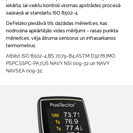
iekārta, lai veiktu kontroli virsmas apstrādes procesā
saskaņā ar standartu ISO 8502-4.
DeFelsko piedāvā trīs dažādas mērierīces, kas
nodrošina apkārtējās vides mērījumi – rasas punkta
mērierīces, vēja ātruma sensorus un infrasarkanos
termometrus.
Atbilst ISO 8502-4,BS 7079-B4,ASTM D3276,IMO
PSPC,SSPC-PA7,US NAVY NSI 009-32 un NAVY
NAVSEA 009-32.