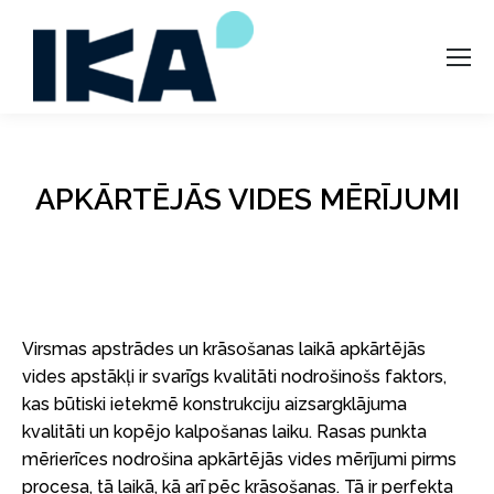
APKĀRTĒJĀS VIDES MĒRĪJUMI
Virsmas apstrādes un krāsošanas laikā apkārtējās
vides apstākļi ir svarīgs kvalitāti nodrošinošs faktors,
kas būtiski ietekmē konstrukciju aizsargklājuma
kvalitāti un kopējo kalpošanas laiku. Rasas punkta
mērierīces nodrošina apkārtējās vides mērījumi pirms
procesa, tā laikā, kā arī pēc krāsošanas. Tā ir perfekta