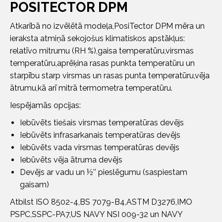
POSITECTOR DPM
Atkarībā no izvēlētā modeļa,PosiTector DPM mēra un
ieraksta atmiņā sekojošus klimatiskos apstākļus:
relatīvo mitrumu (RH %),gaisa temperatūru,virsmas
temperatūru,aprēķina rasas punkta temperatūru un
starpību starp virsmas un rasas punta temperatūru,vēja
ātrumu,kā arī mitrā termometra temperatūru.
Iespējamās opcijas:
Iebūvēts tiešais virsmas temperatūras devējs
Iebūvēts infrasarkanais temperatūras devējs
Iebūvēts vada virsmas temperatūras devējs
Iebūvēts vēja ātruma devējs
Devējs ar vadu un ½’’ pieslēgumu (saspiestam
gaisam)
Atbilst ISO 8502-4,BS 7079-B4,ASTM D3276,IMO
PSPC,SSPC-PA7,US NAVY NSI 009-32 un NAVY