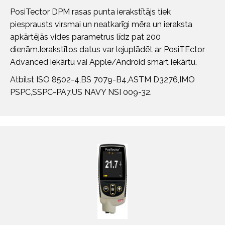
PosiTector DPM rasas punta ierakstītājs tiek
piesprausts virsmai un neatkarīgi mēra un ieraksta
apkārtējās vides parametrus līdz pat 200
dienām.Ierakstītos datus var lejuplādēt ar PosiTEctor
Advanced iekārtu vai Apple/Android smart iekārtu.
Atbilst ISO 8502-4,BS 7079-B4,ASTM D3276,IMO
PSPC,SSPC-PA7,US NAVY NSI 009-32.