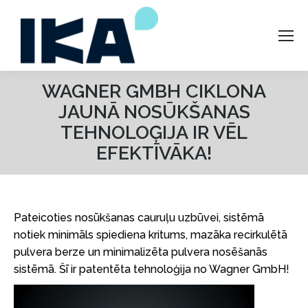
WAGNER GMBH CIKLONA
JAUNĀ NOSŪKŠANAS
TEHNOLOĢIJA IR VĒL
EFEKTĪVĀKA!
Pateicoties nosūkšanas cauruļu uzbūvei, sistēmā
notiek minimāls spiediena kritums, mazāka recirkulētā
pulvera berze un minimalizēta pulvera nosēšanās
sistēmā. Šī ir patentēta tehnoloģija no Wagner GmbH!